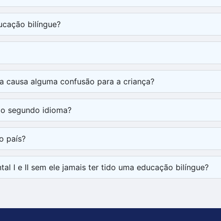
ducação bilíngue?
ra causa alguma confusão para a criança?
r o segundo idioma?
o país?
al I e II sem ele jamais ter tido uma educação bilíngue?